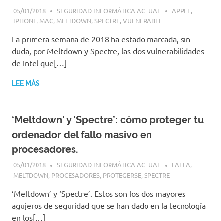
05/01/2018
SEGURIDAD INFORMÁTICA ACTUAL
APPLE
,
IPHONE
,
MAC
,
MELTDOWN
,
SPECTRE
,
VULNERABLE
La primera semana de 2018 ha estado marcada, sin
duda, por Meltdown y Spectre, las dos vulnerabilidades
de Intel que[…]
LEE MÁS
‘Meltdown’ y ‘Spectre’: cómo proteger tu
ordenador del fallo masivo en
procesadores.
05/01/2018
SEGURIDAD INFORMÁTICA ACTUAL
FALLA
,
MELTDOWN
,
PROCESADORES
,
PROTEGERSE
,
SPECTRE
‘Meltdown’ y ‘Spectre’. Estos son los dos mayores
agujeros de seguridad que se han dado en la tecnología
en los[…]