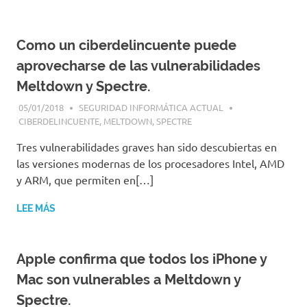
|
Revistas
|
Como un ciberdelincuente puede
Enlaces
aprovecharse de las vulnerabilidades
Meltdown y Spectre.
05/01/2018
SEGURIDAD INFORMÁTICA ACTUAL
CIBERDELINCUENTE
,
MELTDOWN
,
SPECTRE
Tres vulnerabilidades graves han sido descubiertas en
las versiones modernas de los procesadores Intel, AMD
y ARM, que permiten en[…]
LEE MÁS
Apple confirma que todos los iPhone y
Mac son vulnerables a Meltdown y
Spectre.