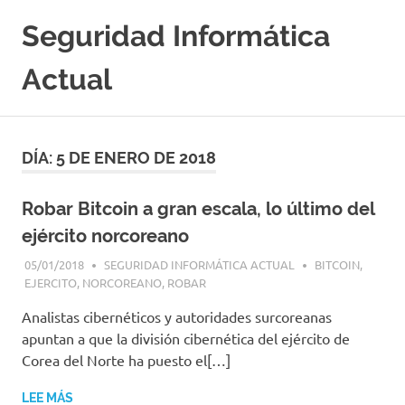
Saltar
Seguridad Informática
al
contenido
Actual
Portal
Especializado
en
DÍA:
5 DE ENERO DE 2018
Seguridad
Informatica
y
Robar Bitcoin a gran escala, lo último del
Hacking
ejército norcoreano
Etico
|
05/01/2018
SEGURIDAD INFORMÁTICA ACTUAL
BITCOIN
,
Ciberseguridad
EJERCITO
,
NORCOREANO
,
ROBAR
|
Analistas cibernéticos y autoridades surcoreanas
Noticias
|
apuntan a que la división cibernética del ejército de
Cursos
Corea del Norte ha puesto el[…]
|
Libros
LEE MÁS