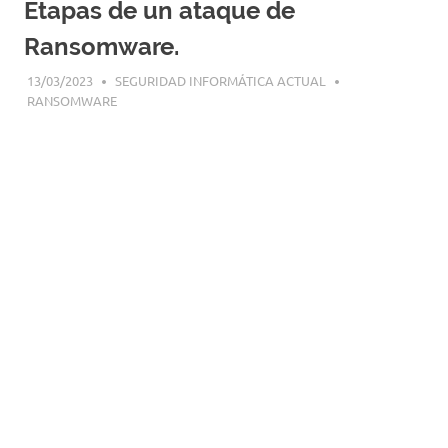
Etapas de un ataque de
|
Revistas
Ransomware.
|
Enlaces
13/03/2023
SEGURIDAD INFORMÁTICA ACTUAL
RANSOMWARE