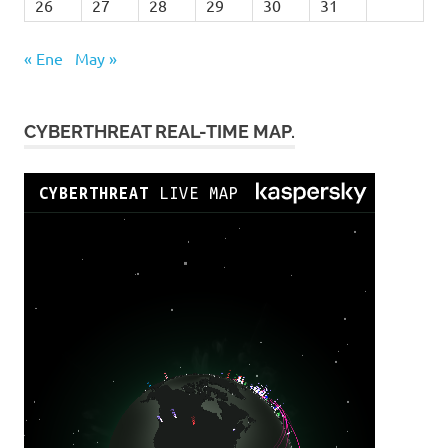
26
27
28
29
30
31
« Ene
May »
CYBERTHREAT REAL-TIME MAP.