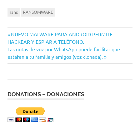
rans
RANSOMWARE
Entrada
NUEVO MALWARE PARA ANDROID PERMITE
Navegación
HACKEAR Y ESPIAR A TELÉFONO.
anterior:
Siguiente
Las notas de voz por WhatsApp puede facilitar que
de
entrada:
estafen a tu familia y amigos (voz clonada).
entradas
DONATIONS – DONACIONES