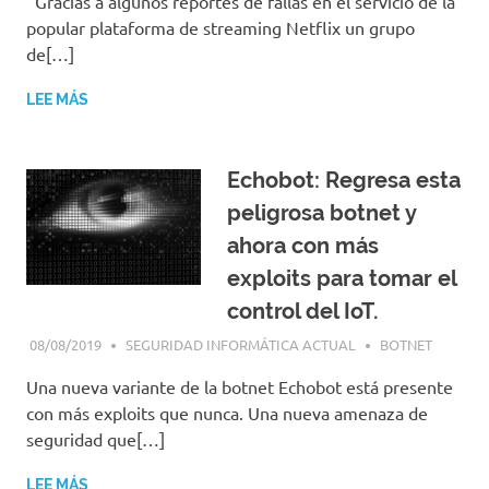
Gracias a algunos reportes de fallas en el servicio de la
popular plataforma de streaming Netflix un grupo
de[…]
LEE MÁS
Echobot: Regresa esta
peligrosa botnet y
ahora con más
exploits para tomar el
control del IoT.
08/08/2019
SEGURIDAD INFORMÁTICA ACTUAL
BOTNET
Una nueva variante de la botnet Echobot está presente
con más exploits que nunca. Una nueva amenaza de
seguridad que[…]
LEE MÁS