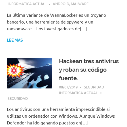
INFORMÁTICA ACTUAL
ANDROID
,
MALWARE
La última variante de WannaLocker es un troyano
bancario, una herramienta de spyware y un
ransomware. Los investigadores de[…]
LEE MÁS
Hackean tres antivirus
y roban su código
fuente.
08/07/2019
SEGURIDAD
INFORMÁTICA ACTUAL
SEGURIDAD
Los antivirus son una herramienta imprescindible si
utilizas un ordenador con Windows. Aunque Windows
Defender ha ido ganando puestos en[…]