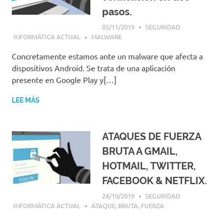
pasos.
05/11/2019
SEGURIDAD
INFORMÁTICA ACTUAL
MALWARE
Concretamente estamos ante un malware que afecta a
dispositivos Android. Se trata de una aplicación
presente en Google Play y[…]
LEE MÁS
ATAQUES DE FUERZA
BRUTA A GMAIL,
HOTMAIL, TWITTER,
FACEBOOK & NETFLIX.
24/10/2019
SEGURIDAD
INFORMÁTICA ACTUAL
ATAQUE
,
BRUTA
,
FUERZA