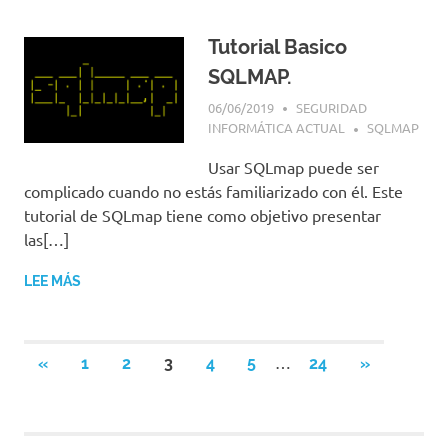
Tutorial Basico
SQLMAP.
06/06/2019
SEGURIDAD
INFORMÁTICA ACTUAL
SQLMAP
Usar SQLmap puede ser
complicado cuando no estás familiarizado con él. Este
tutorial de SQLmap tiene como objetivo presentar
las[…]
LEE MÁS
…
«
ENTRADAS
1
2
3
4
5
24
SIGUIENTE
»
Navegación
ANTERIORES
ENTRADAS
de