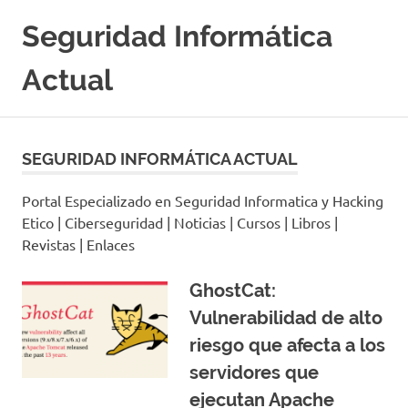
Saltar
Seguridad Informática
al
contenido
Actual
Portal
Especializado
en
SEGURIDAD INFORMÁTICA ACTUAL
Seguridad
Informatica
Portal Especializado en Seguridad Informatica y Hacking
y
Etico | Ciberseguridad | Noticias | Cursos | Libros |
Hacking
Etico
Revistas | Enlaces
|
Ciberseguridad
GhostCat:
|
Vulnerabilidad de alto
Noticias
|
riesgo que afecta a los
Cursos
servidores que
|
Libros
ejecutan Apache