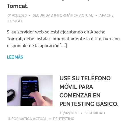
|
Tomcat.
Revistas
|
01/03/2020
SEGURIDAD INFORMÁTICA ACTUAL
APACHE
,
Enlaces
TOMCAT
Si su servidor web se está ejecutando en Apache
Tomcat, debe instalar inmediatamente la última versión
disponible de la aplicación[…]
LEE MÁS
USE SU TELÉFONO
MÓVIL PARA
COMENZAR EN
PENTESTING BÁSICO.
10/02/2020
SEGURIDAD
INFORMÁTICA ACTUAL
PENTESTING