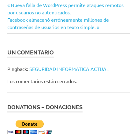
Entrada
Nueva falla de WordPress permite ataques remotos
Navegación
por usuarios no autenticados.
anterior:
Siguiente
Facebook almacenó erróneamente millones de
de
entrada:
contraseñas de usuarios en texto simple.
entradas
UN COMENTARIO
Pingback:
SEGURIDAD INFORMATICA ACTUAL
Los comentarios están cerrados.
DONATIONS – DONACIONES