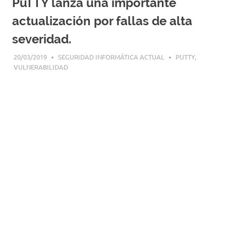
PuTTY lanza una importante
|
Revistas
actualización por fallas de alta
|
Enlaces
severidad.
20/03/2019
SEGURIDAD INFORMÁTICA ACTUAL
PUTTY
,
VULNERABILIDAD