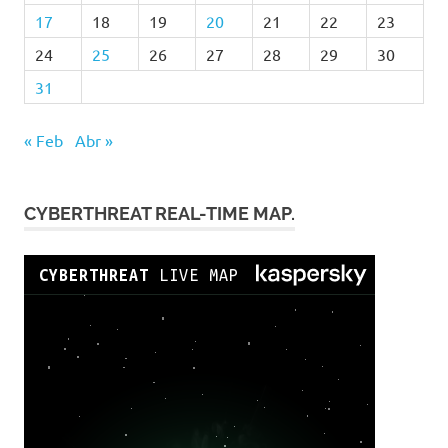
17
18
19
20
21
22
23
24
25
26
27
28
29
30
31
« Feb
Abr »
CYBERTHREAT REAL-TIME MAP.