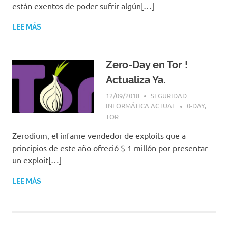
|
están exentos de poder sufrir algún[…]
Revistas
|
LEE MÁS
Enlaces
Zero-Day en Tor !
Actualiza Ya.
12/09/2018
SEGURIDAD
INFORMÁTICA ACTUAL
0-DAY
,
TOR
Zerodium, el infame vendedor de exploits que a
principios de este año ofreció $ 1 millón por presentar
un exploit[…]
LEE MÁS