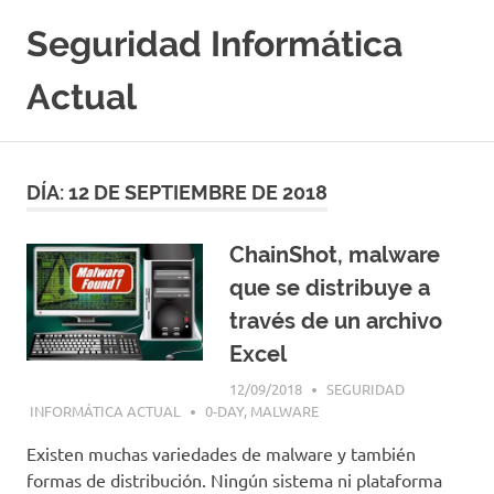
Saltar
Seguridad Informática
al
contenido
Actual
Portal
Especializado
en
DÍA:
12 DE SEPTIEMBRE DE 2018
Seguridad
Informatica
y
ChainShot, malware
Hacking
que se distribuye a
Etico
|
través de un archivo
Ciberseguridad
Excel
|
Noticias
12/09/2018
SEGURIDAD
|
INFORMÁTICA ACTUAL
0-DAY
,
MALWARE
Cursos
Existen muchas variedades de malware y también
|
formas de distribución. Ningún sistema ni plataforma
Libros