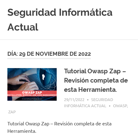
Saltar
Seguridad Informática
al
contenido
Actual
Portal
Especializado
en
DÍA:
29 DE NOVIEMBRE DE 2022
Seguridad
Informatica
y
Tutorial Owasp Zap –
Hacking
Revisión completa de
Etico
|
esta Herramienta.
Ciberseguridad
29/11/2022
SEGURIDAD
|
INFORMÁTICA ACTUAL
OWASP
,
Noticias
ZAP
|
Cursos
Tutorial Owasp Zap – Revisión completa de esta
|
Herramienta.
Libros