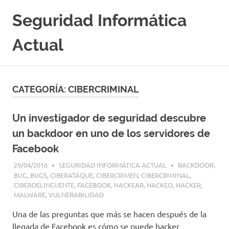
Saltar
Seguridad Informática
al
contenido
Actual
Portal
Especializado
en
CATEGORÍA:
CIBERCRIMINAL
Seguridad
Informatica
y
Un investigador de seguridad descubre
Hacking
un backdoor en uno de los servidores de
Etico
|
Facebook
Ciberseguridad
29/04/2016
SEGURIDAD INFORMÁTICA ACTUAL
BACKDOOR
,
|
BUG
,
BUGS
,
CIBERATAQUE
,
CIBERCRIMEN
,
CIBERCRIMINAL
,
Noticias
CIBERDELINCUENTE
,
FACEBOOK
,
HACKEAR
,
HACKEO
,
HACKER
,
|
MALWARE
,
VULNERABILIDAD
Cursos
|
Una de las preguntas que más se hacen después de la
Libros
llegada de Facebook es cómo se puede hacker