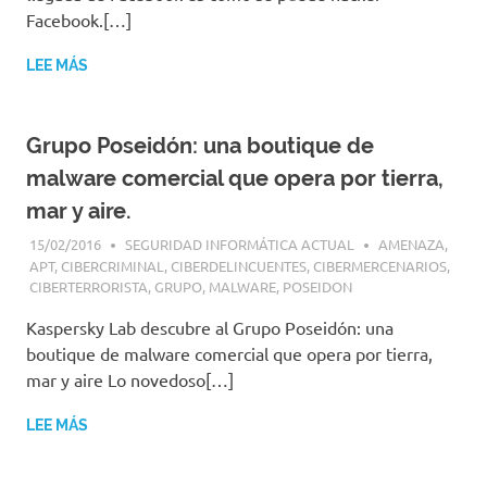
|
Facebook.[…]
Revistas
|
LEE MÁS
Enlaces
Grupo Poseidón: una boutique de
malware comercial que opera por tierra,
mar y aire.
15/02/2016
SEGURIDAD INFORMÁTICA ACTUAL
AMENAZA
,
APT
,
CIBERCRIMINAL
,
CIBERDELINCUENTES
,
CIBERMERCENARIOS
,
CIBERTERRORISTA
,
GRUPO
,
MALWARE
,
POSEIDON
Kaspersky Lab descubre al Grupo Poseidón: una
boutique de malware comercial que opera por tierra,
mar y aire Lo novedoso[…]
LEE MÁS