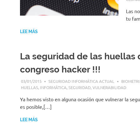
|
Enlaces
Las no
tu fam
LEE MÁS
La seguridad de las huellas 
congreso hacker !!!
03/01/2015
SEGURIDAD INFORMÁTICA ACTUAL
BIOMETR
HUELLAS
,
INFORMÁTICA
,
SEGURIDAD
,
VULNERABILIDAD
Ya hemos visto en alguna ocasión que vulnerar la seg
es posible,[…]
LEE MÁS