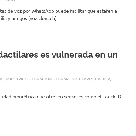
tas de voz por WhatsApp puede facilitar que estafen a
ilia y amigos (voz clonada).
dactilares es vulnerada en un
IA
,
BIOMETRICO
,
CLONACION
,
CLONAR
,
DACTILARES
,
HACKER
,
uridad biométrica que ofrecen sensores como el Touch ID