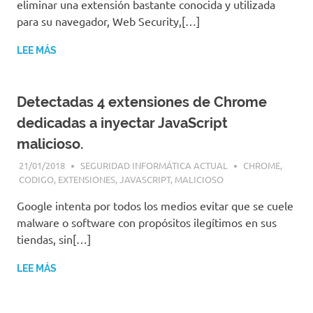
eliminar una extensión bastante conocida y utilizada
|
Revistas
para su navegador, Web Security,[…]
|
Enlaces
LEE MÁS
Detectadas 4 extensiones de Chrome
dedicadas a inyectar JavaScript
malicioso.
21/01/2018
SEGURIDAD INFORMÁTICA ACTUAL
CHROME
,
CODIGO
,
EXTENSIONES
,
JAVASCRIPT
,
MALICIOSO
Google intenta por todos los medios evitar que se cuele
malware o software con propósitos ilegítimos en sus
tiendas, sin[…]
LEE MÁS