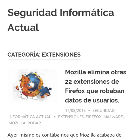
Saltar
Seguridad Informática
al
contenido
Actual
Portal
Especializado
en
CATEGORÍA:
EXTENSIONES
Seguridad
Informatica
y
Mozilla elimina otras
Hacking
22 extensiones de
Etico
|
Firefox que robaban
Ciberseguridad
datos de usuarios.
|
Noticias
17/08/2018
SEGURIDAD
|
INFORMÁTICA ACTUAL
EXTENSIONES
,
FIREFOX
,
MALWARE
,
Cursos
MOZILLA
,
ROBAR
|
Ayer mismo os contábamos que Mozilla acababa de
Libros