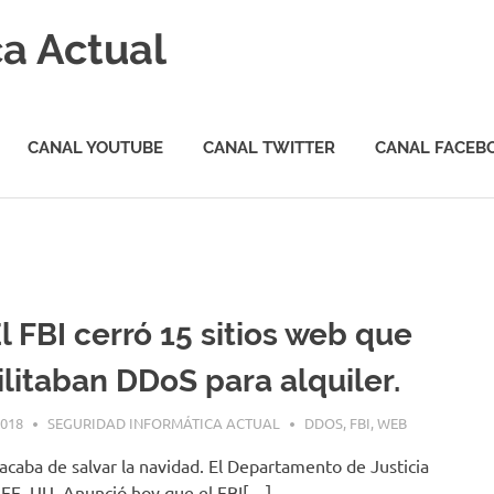
a Actual
CANAL YOUTUBE
CANAL TWITTER
CANAL FACEB
l FBI cerró 15 sitios web que
ilitaban DDoS para alquiler.
2018
SEGURIDAD INFORMÁTICA ACTUAL
DDOS
,
FBI
,
WEB
 acaba de salvar la navidad. El Departamento de Justicia
 EE. UU. Anunció hoy que el FBI[…]