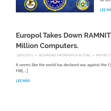
|
Enlaces
LEE M
Europol Takes Down RAMNIT B
Million Computers.
28/02/2015
SEGURIDAD INFORMÁTICA ACTUAL
BOTNET
,
F
It seems like the world has declared war against the C
FBI[…]
LEE MÁS