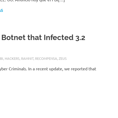
ÁS
otnet that Infected 3.2
BI
,
HACKERS
,
RAMNIT
,
RECOMPENSA
,
ZEUS
yber Criminals. In a recent update, we reported that