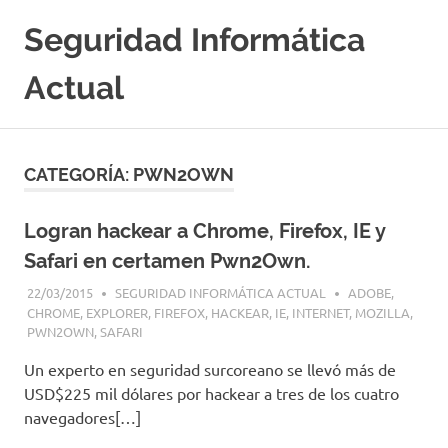
Saltar
Seguridad Informática
al
contenido
Actual
Portal
Especializado
en
CATEGORÍA:
PWN2OWN
Seguridad
Informatica
y
Logran hackear a Chrome, Firefox, IE y
Hacking
Safari en certamen Pwn2Own.
Etico
|
22/03/2015
SEGURIDAD INFORMÁTICA ACTUAL
ADOBE
,
Ciberseguridad
CHROME
,
EXPLORER
,
FIREFOX
,
HACKEAR
,
IE
,
INTERNET
,
MOZILLA
,
|
PWN2OWN
,
SAFARI
Noticias
Un experto en seguridad surcoreano se llevó más de
|
USD$225 mil dólares por hackear a tres de los cuatro
Cursos
|
navegadores[…]
Libros