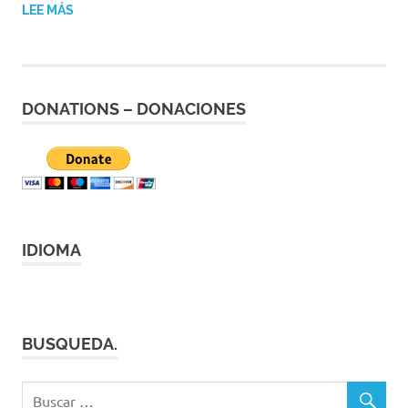
|
LEE MÁS
Revistas
|
Enlaces
DONATIONS – DONACIONES
IDIOMA
BUSQUEDA.