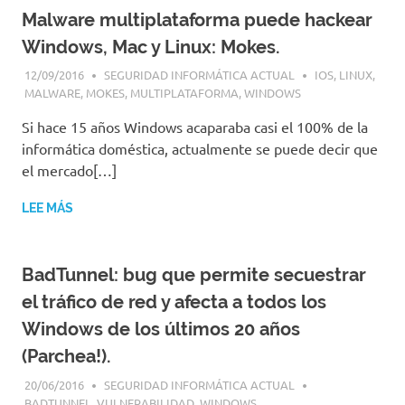
Malware multiplataforma puede hackear
Windows, Mac y Linux: Mokes.
12/09/2016
SEGURIDAD INFORMÁTICA ACTUAL
IOS
,
LINUX
,
MALWARE
,
MOKES
,
MULTIPLATAFORMA
,
WINDOWS
Si hace 15 años Windows acaparaba casi el 100% de la
informática doméstica, actualmente se puede decir que
el mercado[…]
LEE MÁS
BadTunnel: bug que permite secuestrar
el tráfico de red y afecta a todos los
Windows de los últimos 20 años
(Parchea!).
20/06/2016
SEGURIDAD INFORMÁTICA ACTUAL
BADTUNNEL
,
VULNERABILIDAD
,
WINDOWS