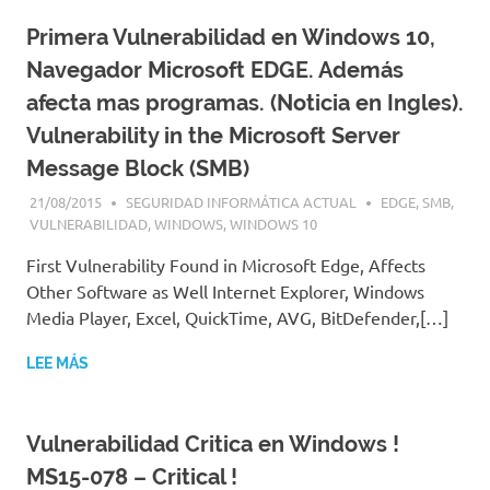
Primera Vulnerabilidad en Windows 10,
Navegador Microsoft EDGE. Además
afecta mas programas. (Noticia en Ingles).
Vulnerability in the Microsoft Server
Message Block (SMB)
21/08/2015
SEGURIDAD INFORMÁTICA ACTUAL
EDGE
,
SMB
,
VULNERABILIDAD
,
WINDOWS
,
WINDOWS 10
First Vulnerability Found in Microsoft Edge, Affects
Other Software as Well Internet Explorer, Windows
Media Player, Excel, QuickTime, AVG, BitDefender,[…]
LEE MÁS
Vulnerabilidad Critica en Windows !
MS15-078 – Critical !