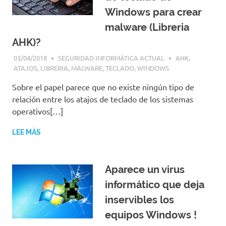
Windows para crear
malware (Libreria
AHK)?
03/04/2018
SEGURIDAD INFORMÁTICA ACTUAL
AHK
,
ATAJOS
,
LIBRERIA
,
MALWARE
,
TECLADO
,
WINDOWS
Sobre el papel parece que no existe ningún tipo de
relación entre los atajos de teclado de los sistemas
operativos[…]
LEE MÁS
Aparece un virus
informático que deja
inservibles los
equipos Windows !