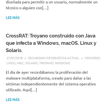
diseñada para permitir a un usuario, normalmente un
técnico o alguien con[…]
LEE MÁS
CrossRAT: Troyano construido con Java
que infecta a Windows, macOS, Linux y
Solaris.
27/01/2018
SEGURIDAD INFORMÁTICA ACTUAL
CROSSRAT
,
LINUS
,
MAC
,
SOLARIS
,
TROYANO
,
WINDOWS
El día de ayer recordábamos la proliferación del
malware multiplataforma, creado para dañar a las
víctimas independientemente del sistema operativo
utilizado. Aquí[…]
LEE MÁS