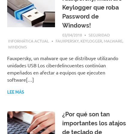
Keylogger que roba
Password de
Windows!
03/04/2018
SEGURIDAD
INFORMÁTICA ACTUAL
FAUXPERSKY
,
KEYLOGGER
,
MALWARE
,
WINDOWS
Fauxpersky, un malware que se distribuye utilizando
unidades USB Los ciberdelincuentes continúan
empeñados en afectar a equipos que ejecuten
software[…]
LEE MÁS
¿Por qué son tan
importantes los atajos
de teclado de