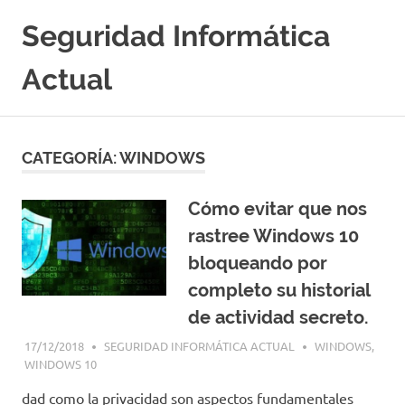
Saltar
Seguridad Informática
al
contenido
Actual
Portal
Especializado
en
CATEGORÍA:
WINDOWS
Seguridad
Informatica
y
Cómo evitar que nos
Hacking
rastree Windows 10
Etico
|
bloqueando por
Ciberseguridad
completo su historial
|
de actividad secreto.
Noticias
|
17/12/2018
SEGURIDAD INFORMÁTICA ACTUAL
WINDOWS
,
Cursos
WINDOWS 10
|
Libros
dad como la privacidad son aspectos fundamentales