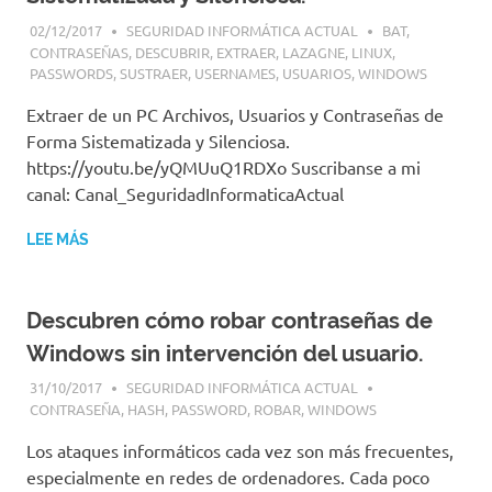
02/12/2017
SEGURIDAD INFORMÁTICA ACTUAL
BAT
,
CONTRASEÑAS
,
DESCUBRIR
,
EXTRAER
,
LAZAGNE
,
LINUX
,
PASSWORDS
,
SUSTRAER
,
USERNAMES
,
USUARIOS
,
WINDOWS
Extraer de un PC Archivos, Usuarios y Contraseñas de
Forma Sistematizada y Silenciosa.
https://youtu.be/yQMUuQ1RDXo Suscribanse a mi
canal: Canal_SeguridadInformaticaActual
LEE MÁS
Descubren cómo robar contraseñas de
Windows sin intervención del usuario.
31/10/2017
SEGURIDAD INFORMÁTICA ACTUAL
CONTRASEÑA
,
HASH
,
PASSWORD
,
ROBAR
,
WINDOWS
Los ataques informáticos cada vez son más frecuentes,
especialmente en redes de ordenadores. Cada poco