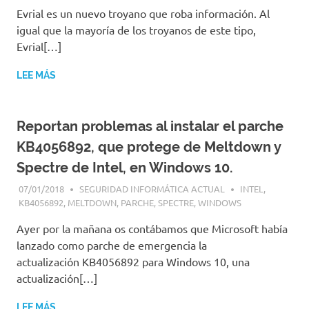
Evrial es un nuevo troyano que roba información. Al
igual que la mayoría de los troyanos de este tipo,
Evrial[…]
LEE MÁS
Reportan problemas al instalar el parche
KB4056892, que protege de Meltdown y
Spectre de Intel, en Windows 10.
07/01/2018
SEGURIDAD INFORMÁTICA ACTUAL
INTEL
,
KB4056892
,
MELTDOWN
,
PARCHE
,
SPECTRE
,
WINDOWS
Ayer por la mañana os contábamos que Microsoft había
lanzado como parche de emergencia la
actualización KB4056892 para Windows 10, una
actualización[…]
LEE MÁS