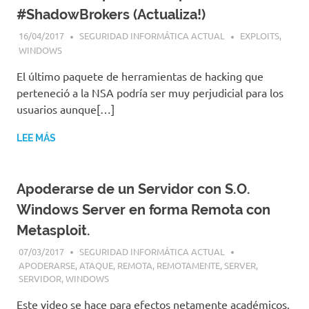
#ShadowBrokers (Actualiza!)
16/04/2017
SEGURIDAD INFORMÁTICA ACTUAL
EXPLOITS
,
WINDOWS
El último paquete de herramientas de hacking que
perteneció a la NSA podría ser muy perjudicial para los
usuarios aunque[…]
LEE MÁS
Apoderarse de un Servidor con S.O.
Windows Server en forma Remota con
Metasploit.
07/03/2017
SEGURIDAD INFORMÁTICA ACTUAL
APODERARSE
,
ATAQUE
,
REMOTA
,
REMOTAMENTE
,
SERVER
,
SERVIDOR
,
WINDOWS
Este video se hace para efectos netamente académicos.