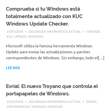
Comprueba si tu Windows está
totalmente actualizado con KUC
Windows Update Checker.
23/01/2018
SEGURIDAD INFORMÁTICA ACTUAL
CHECKER
,
KUC
,
UPDATE
,
WINDOWS
Microsoft utiliza la famosa herramienta Windows
Update para enviar las actualizaciones y parches
correspondientes de Windows. Sin embargo, todo el[…]
LEE MÁS
Evrial: El nuevo Troyano que controla el
portapapeles de Windows.
23/01/2018
SEGURIDAD INFORMÁTICA ACTUAL
EVRIAL
,
PORTAPAPELES
,
TROYANO
,
WINDOWS