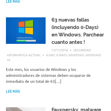
LEE MÁS
63 nuevas fallas
(incluyendo 0-Days)
en Windows. Parchear
cuanto antes !
17/11/2018
SEGURIDAD
INFORMÁTICA ACTUAL
0-DAY
,
0-DAYS
,
WINDOWS
,
WINDOWS
10
Este mes, los usuarios de Windows y los
administradores de sistemas deben ocuparse de
inmediato de un total de 63[…]
LEE MÁS
Fauxpersky, malware