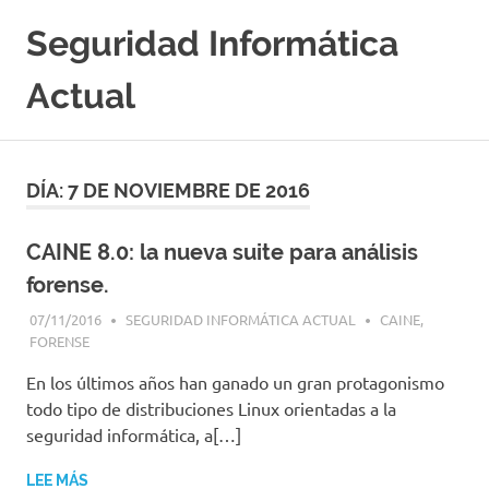
Saltar
Seguridad Informática
al
contenido
Actual
Portal
Especializado
en
DÍA:
7 DE NOVIEMBRE DE 2016
Seguridad
Informatica
y
CAINE 8.0: la nueva suite para análisis
Hacking
forense.
Etico
|
07/11/2016
SEGURIDAD INFORMÁTICA ACTUAL
CAINE
,
Ciberseguridad
FORENSE
|
En los últimos años han ganado un gran protagonismo
Noticias
|
todo tipo de distribuciones Linux orientadas a la
Cursos
seguridad informática, a[…]
|
Libros
LEE MÁS