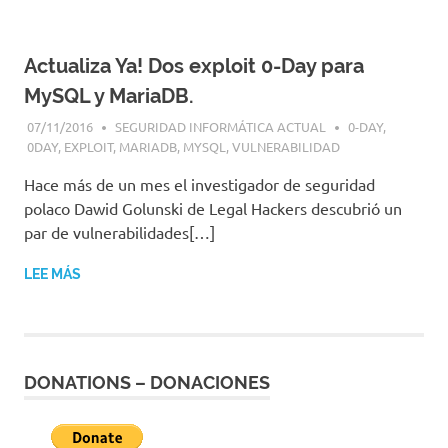
|
Revistas
|
Actualiza Ya! Dos exploit 0-Day para
Enlaces
MySQL y MariaDB.
07/11/2016
SEGURIDAD INFORMÁTICA ACTUAL
0-DAY
,
0DAY
,
EXPLOIT
,
MARIADB
,
MYSQL
,
VULNERABILIDAD
Hace más de un mes el investigador de seguridad
polaco Dawid Golunski de Legal Hackers descubrió un
par de vulnerabilidades[…]
LEE MÁS
DONATIONS – DONACIONES