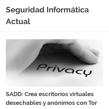
Saltar
Seguridad Informática
al
contenido
Actual
Portal
Especializado
en
Seguridad
Informatica
y
Hacking
Etico
|
Ciberseguridad
|
Noticias
|
SADD: Crea escritorios virtuales
Cursos
|
desechables y anónimos con Tor
Libros