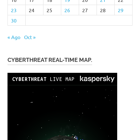
23
24
25
26
27
28
29
30
« Ago
Oct »
CYBERTHREAT REAL-TIME MAP.