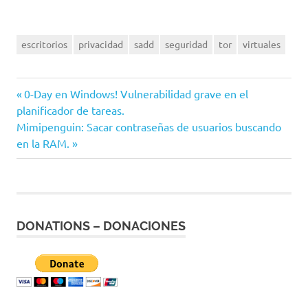
escritorios
privacidad
sadd
seguridad
tor
virtuales
Entrada
0-Day en Windows! Vulnerabilidad grave en el
Navegación
planificador de tareas.
anterior:
Siguiente
Mimipenguin: Sacar contraseñas de usuarios buscando
de
entrada:
en la RAM.
entradas
DONATIONS – DONACIONES