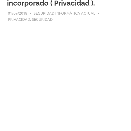
incorporado ( Privacidad ).
|
Revistas
01/09/2018
SEGURIDAD INFORMÁTICA ACTUAL
|
PRIVACIDAD
,
SEGURIDAD
Enlaces