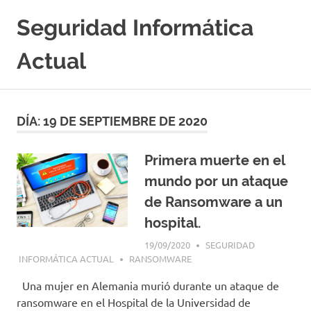
Saltar
Seguridad Informática
al
contenido
Actual
Portal
Especializado
en
DÍA:
19 DE SEPTIEMBRE DE 2020
Seguridad
Informatica
y
Primera muerte en el
Hacking
mundo por un ataque
Etico
|
de Ransomware a un
Ciberseguridad
hospital.
|
Noticias
19/09/2020
SEGURIDAD
|
INFORMÁTICA ACTUAL
RANSOMWARE
Cursos
Una mujer en Alemania murió durante un ataque de
|
ransomware en el Hospital de la Universidad de
Libros