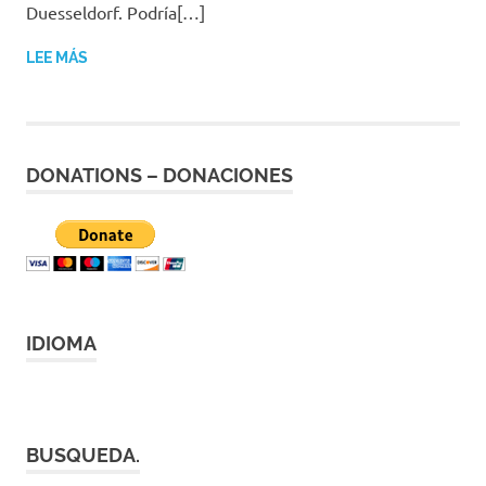
|
Duesseldorf. Podría[…]
Revistas
|
LEE MÁS
Enlaces
DONATIONS – DONACIONES
IDIOMA
BUSQUEDA.