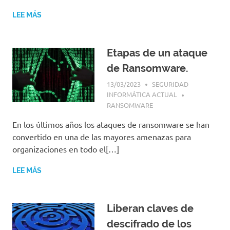
|
Revistas
LEE MÁS
|
Enlaces
Etapas de un ataque
de Ransomware.
13/03/2023
SEGURIDAD
INFORMÁTICA ACTUAL
RANSOMWARE
En los últimos años los ataques de ransomware se han
convertido en una de las mayores amenazas para
organizaciones en todo el[…]
LEE MÁS
Liberan claves de
descifrado de los