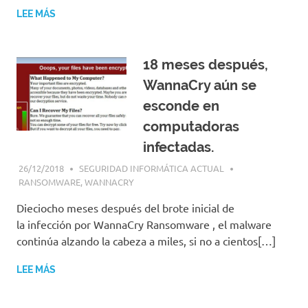
LEE MÁS
18 meses después,
WannaCry aún se
esconde en
computadoras
infectadas.
26/12/2018
SEGURIDAD INFORMÁTICA ACTUAL
RANSOMWARE
,
WANNACRY
Dieciocho meses después del brote inicial de
la infección por WannaCry Ransomware , el malware
continúa alzando la cabeza a miles, si no a cientos[…]
LEE MÁS