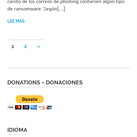
ciento de los correos de phishing contienen algún tipo
de ransomware. Según[…]
LEE MÁS
1
2
SIGUIENTES
»
Navegación
ENTRADAS
de
entradas
DONATIONS – DONACIONES
IDIOMA