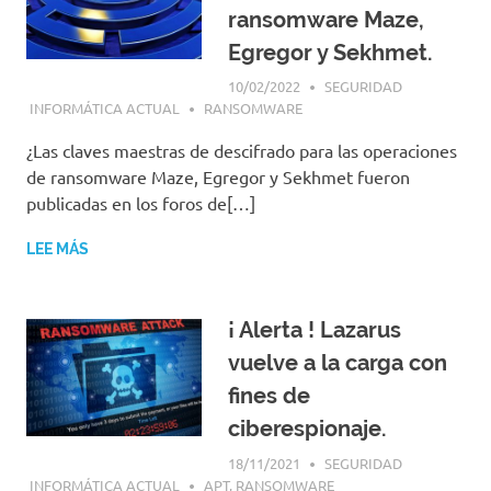
ransomware Maze,
Egregor y Sekhmet.
10/02/2022
SEGURIDAD
INFORMÁTICA ACTUAL
RANSOMWARE
¿Las claves maestras de descifrado para las operaciones
de ransomware Maze, Egregor y Sekhmet fueron
publicadas en los foros de[…]
LEE MÁS
¡ Alerta ! Lazarus
vuelve a la carga con
fines de
ciberespionaje.
18/11/2021
SEGURIDAD
INFORMÁTICA ACTUAL
APT
,
RANSOMWARE