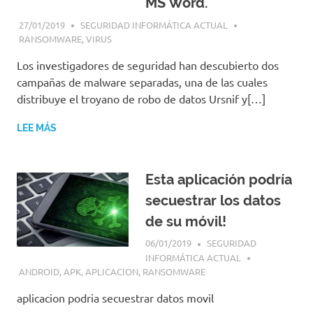
MS Word.
27/01/2019
SEGURIDAD INFORMÁTICA ACTUAL
RANSOMWARE
,
VIRUS
Los investigadores de seguridad han descubierto dos
campañas de malware separadas, una de las cuales
distribuye el troyano de robo de datos Ursnif y[…]
LEE MÁS
Esta aplicación podría
secuestrar los datos
de su móvil!
06/01/2019
SEGURIDAD
INFORMÁTICA ACTUAL
ANDROID
,
APK
,
APLICACION
,
RANSOMWARE
aplicacion podria secuestrar datos movil