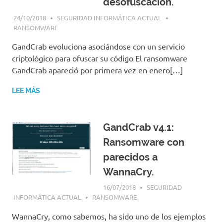
desofuscación.
24/10/2018
SEGURIDAD INFORMÁTICA ACTUAL
RANSOMWARE
GandCrab evoluciona asociándose con un servicio
criptológico para ofuscar su código El ransomware
GandCrab apareció por primera vez en enero[…]
LEE MÁS
GandCrab v4.1:
Ransomware con
parecidos a
WannaCry.
16/07/2018
SEGURIDAD
INFORMÁTICA ACTUAL
RANSOMWARE
WannaCry, como sabemos, ha sido uno de los ejemplos