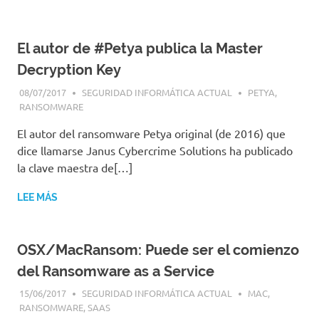
El autor de #Petya publica la Master
Decryption Key
08/07/2017
SEGURIDAD INFORMÁTICA ACTUAL
PETYA
,
RANSOMWARE
El autor del ransomware Petya original (de 2016) que
dice llamarse Janus Cybercrime Solutions ha publicado
la clave maestra de[…]
LEE MÁS
OSX/MacRansom: Puede ser el comienzo
del Ransomware as a Service
15/06/2017
SEGURIDAD INFORMÁTICA ACTUAL
MAC
,
RANSOMWARE
,
SAAS