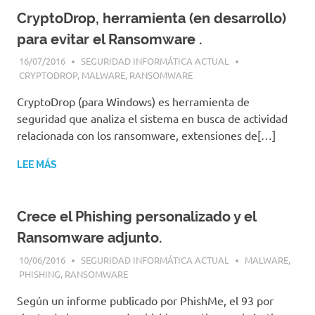
CryptoDrop, herramienta (en desarrollo)
para evitar el Ransomware .
16/07/2016
SEGURIDAD INFORMÁTICA ACTUAL
CRYPTODROP
,
MALWARE
,
RANSOMWARE
CryptoDrop (para Windows) es herramienta de
seguridad que analiza el sistema en busca de actividad
relacionada con los ransomware, extensiones de[…]
LEE MÁS
Crece el Phishing personalizado y el
Ransomware adjunto.
10/06/2016
SEGURIDAD INFORMÁTICA ACTUAL
MALWARE
,
PHISHING
,
RANSOMWARE
Según un informe publicado por PhishMe, el 93 por