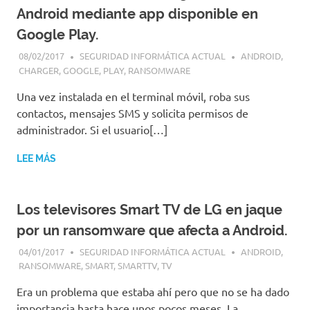
Android mediante app disponible en
Google Play.
08/02/2017
SEGURIDAD INFORMÁTICA ACTUAL
ANDROID
,
CHARGER
,
GOOGLE
,
PLAY
,
RANSOMWARE
Una vez instalada en el terminal móvil, roba sus
contactos, mensajes SMS y solicita permisos de
administrador. Si el usuario[…]
LEE MÁS
Los televisores Smart TV de LG en jaque
por un ransomware que afecta a Android.
04/01/2017
SEGURIDAD INFORMÁTICA ACTUAL
ANDROID
,
RANSOMWARE
,
SMART
,
SMARTTV
,
TV
Era un problema que estaba ahí pero que no se ha dado
importancia hasta hace unos pocos meses. La