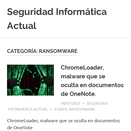
Saltar
Seguridad Informática
al
contenido
Actual
Portal
Especializado
en
CATEGORÍA:
RANSOMWARE
Seguridad
Informatica
y
ChromeLoader,
Hacking
malware que se
Etico
|
oculta en documentos
Ciberseguridad
de OneNote.
|
Noticias
04/07/2023
SEGURIDAD
|
INFORMÁTICA ACTUAL
0-DAYS
,
RANSOMWARE
Cursos
ChromeLoader, malware que se oculta en documentos
|
de OneNote
Libros