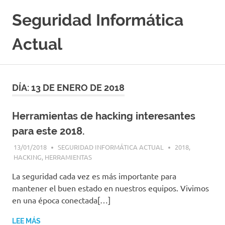
Saltar
Seguridad Informática
al
contenido
Actual
Portal
Especializado
en
DÍA:
13 DE ENERO DE 2018
Seguridad
Informatica
y
Herramientas de hacking interesantes
Hacking
para este 2018.
Etico
|
13/01/2018
SEGURIDAD INFORMÁTICA ACTUAL
2018
,
Ciberseguridad
HACKING
,
HERRAMIENTAS
|
‌La seguridad cada vez es más importante para
Noticias
|
mantener el buen estado en nuestros equipos. Vivimos
Cursos
en una época conectada[…]
|
Libros
LEE MÁS