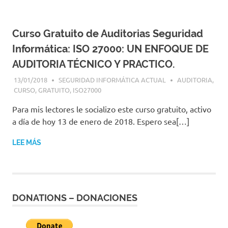
|
Revistas
|
Curso Gratuito de Auditorias Seguridad
Enlaces
Informática: ISO 27000: UN ENFOQUE DE
AUDITORIA TÉCNICO Y PRACTICO.
13/01/2018
SEGURIDAD INFORMÁTICA ACTUAL
AUDITORIA
,
CURSO
,
GRATUITO
,
ISO27000
Para mis lectores le socializo este curso gratuito, activo
a día de hoy 13 de enero de 2018. Espero sea[…]
LEE MÁS
DONATIONS – DONACIONES