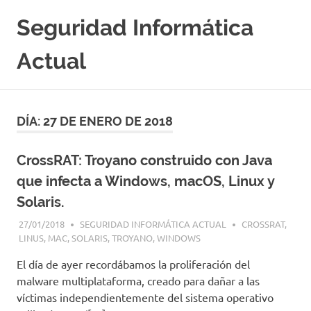
Saltar
Seguridad Informática
al
contenido
Actual
Portal
Especializado
en
DÍA:
27 DE ENERO DE 2018
Seguridad
Informatica
y
CrossRAT: Troyano construido con Java
Hacking
que infecta a Windows, macOS, Linux y
Etico
|
Solaris.
Ciberseguridad
27/01/2018
SEGURIDAD INFORMÁTICA ACTUAL
CROSSRAT
,
|
LINUS
,
MAC
,
SOLARIS
,
TROYANO
,
WINDOWS
Noticias
|
El día de ayer recordábamos la proliferación del
Cursos
malware multiplataforma, creado para dañar a las
|
víctimas independientemente del sistema operativo
Libros