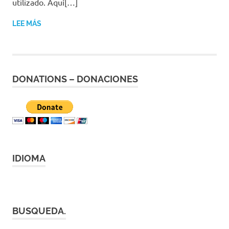
utilizado. Aquí[…]
|
Revistas
LEE MÁS
|
Enlaces
DONATIONS – DONACIONES
IDIOMA
BUSQUEDA.