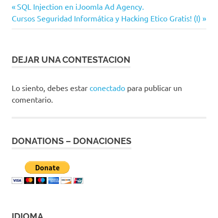
Entrada
SQL Injection en iJoomla Ad Agency.
Navegación
Siguiente
Cursos Seguridad Informática y Hacking Etico Gratis! (I)
anterior:
entrada:
de
entradas
DEJAR UNA CONTESTACION
Lo siento, debes estar
conectado
para publicar un
comentario.
DONATIONS – DONACIONES
IDIOMA