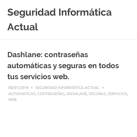
Saltar
Seguridad Informática
al
contenido
Actual
Portal
Especializado
en
Dashlane: contraseñas
Seguridad
Informatica
automáticas y seguras en todos
y
tus servicios web.
Hacking
Etico
08/01/2018
SEGURIDAD INFORMÁTICA ACTUAL
|
AUTOMATICAS
,
CONTRASEÑAS
,
DASHLANE
,
SEGURAS
,
SERVICIOS
,
Ciberseguridad
WEB
|
Noticias
|
Cursos
|
Libros